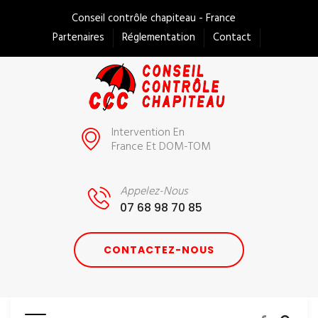
Conseil contrôle chapiteau - France
Partenaires
Réglementation
Contact
Intervention En
France Et DOM-TOM
Appelez-Nous
07 68 98 70 85
CONTACTEZ-NOUS